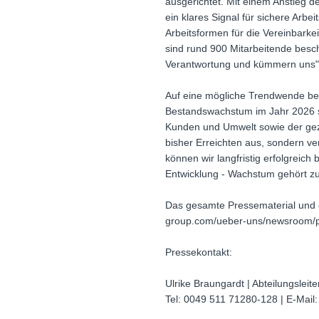
ausgerichtet. Mit einem Anstieg 
ein klares Signal für sichere Arbe
Arbeitsformen für die Vereinbarke
sind rund 900 Mitarbeitende besch
Verantwortung und kümmern uns", 
Auf eine mögliche Trendwende bei
Bestandswachstum im Jahr 2026 sol
Kunden und Umwelt sowie der gezi
bisher Erreichten aus, sondern ve
können wir langfristig erfolgreich 
Entwicklung - Wachstum gehört zu
Das gesamte Pressematerial und d
group.com/ueber-uns/newsroom/
Pressekontakt:
Ulrike Braungardt | Abteilungslei
Tel: 0049 511 71280-128 | E-Mail