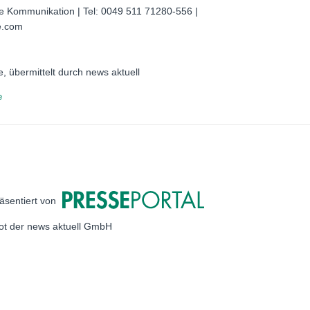
e Kommunikation | Tel: 0049 511 71280-556 |
e.com
, übermittelt durch news aktuell
e
äsentiert von
bot der news aktuell GmbH