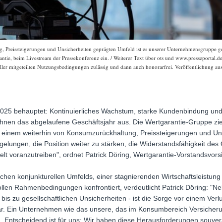
 Preissteigerungen und Unsicherheiten geprägten Umfeld ist es unserer Unternehmensgruppe gelu
antie, beim Livestream der Pressekonferenz ein. / Weiterer Text über ots und www.presseportal.
aller mitgeteilten Nutzungsbedingungen zulässig und dann auch honorarfrei. Veröffentlichung aus
2025 behauptet: Kontinuierliches Wachstum, starke Kundenbindung und 
hnen das abgelaufene Geschäftsjahr aus. Die Wertgarantie-Gruppe zie
In einem weiterhin von Konsumzurückhaltung, Preissteigerungen und Un
lungen, die Position weiter zu stärken, die Widerstandsfähigkeit de
lt voranzutreiben", ordnet Patrick Döring, Wertgarantie-Vorstandsvorsi
chen konjunkturellen Umfelds, einer stagnierenden Wirtschaftsleistun
llen Rahmenbedingungen konfrontiert, verdeutlicht Patrick Döring: "Ne
 bis zu gesellschaftlichen Unsicherheiten - ist die Sorge vor einem Verl
ar. Ein Unternehmen wie das unsere, das im Konsumbereich Versicher
. Entscheidend ist für uns: Wir haben diese Herausforderungen souverä