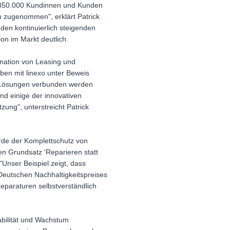
n: 850.000 Kundinnen und Kunden
h zugenommen", erklärt Patrick
den kontinuierlich steigenden
ion im Markt deutlich.
ination von Leasing und
en mit linexo unter Beweis
en Lösungen verbunden werden
nd einige der innovativen
ung", unterstreicht Patrick
rde der Komplettschutz von
den Grundsatz 'Reparieren statt
 "Unser Beispiel zeigt, dass
Deutschen Nachhaltigkeitspreises
Reparaturen selbstverständlich
abilität und Wachstum