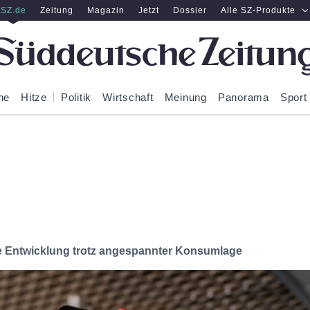
SZ.de
Zeitung
Magazin
Jetzt
Dossier
Alle SZ-Produkte
ne
Hitze
Politik
Wirtschaft
Meinung
Panorama
Sport
ve Entwicklung trotz angespannter Konsumlage