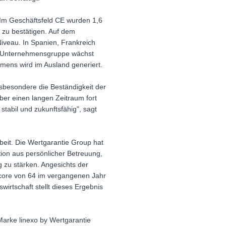
. Im Geschäftsfeld CE wurden 1,6
4 zu bestätigen. Auf dem
Niveau. In Spanien, Frankreich
r Unternehmensgruppe wächst
umens wird im Ausland generiert.
insbesondere die Beständigkeit der
er einen langen Zeitraum fort
tabil und zukunftsfähig", sagt
beit. Die Wertgarantie Group hat
tion aus persönlicher Betreuung,
g zu stärken. Angesichts der
 Score von 64 im vergangenen Jahr
irtschaft stellt dieses Ergebnis
Marke linexo by Wertgarantie