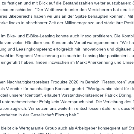
on zu festigen und mit Blick auf die Bestandszahlen weiter auszubaue
inexo entschieden. "Der Wettbewerb unter den Versicherern hat deutlic
res Bikebereichs haben wir uns an der Spitze behaupten können." Mit 
ke linexo in absehbarer Zeit der Millionengrenze und stärkt ihre Posit
im Bike- und E-Bike-Leasing konnte auch linexo profitieren. Die Komb
e von vielen Händlern und Kunden als Vorteil wahrgenommen. "Wir hab
cherung und Leasingkompetenz erfolgreich mit Innovationen und digital
ohl im Segment Versicherung als auch im Leasing klar positioniert - u
it eingeführt haben, finden inzwischen im Markt Anerkennung und Umsetz
en Nachhaltigkeitspreises Produkte 2026 im Bereich "Ressourcen" wu
als Vorreiter für nachhaltigen Konsum geehrt. "Wertgarantie steht für 
teil unserer Identität", erläutert Vorstandsvorsitzender Patrick Döring.
 unternehmerischer Erfolg kein Widerspruch sind. Die Verleihung des 
ation zugleich: Wir setzen uns weiterhin entschlossen dafür ein, dass 
rhalten in der Gesellschaft Einzug hält."
en bleibt die Wertgarantie Group auch als Arbeitgeber konsequent auf St