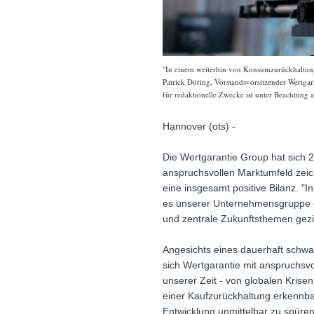
"In einem weiterhin von Konsumzurückhaltung,
Patrick Döring, Vorstandsvorsitzender Wertgar
für redaktionelle Zwecke ist unter Beachtung 
Hannover (ots) -
Die Wertgarantie Group hat sich 
anspruchsvollen Marktumfeld zeic
eine insgesamt positive Bilanz. "
es unserer Unternehmensgruppe ge
und zentrale Zukunftsthemen gezie
Angesichts eines dauerhaft schwa
sich Wertgarantie mit anspruchsvo
unserer Zeit - von globalen Krisen
einer Kaufzurückhaltung erkennb
Entwicklung unmittelbar zu spüren