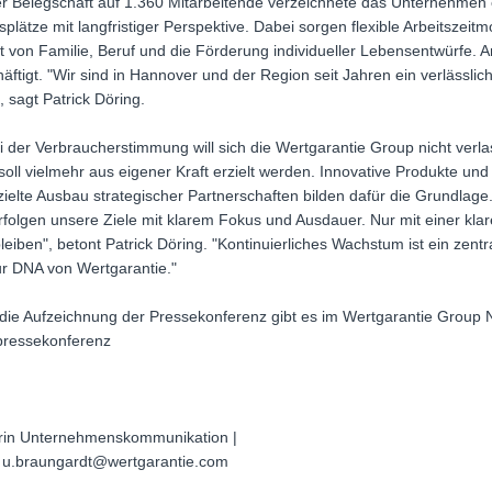
der Belegschaft auf 1.360 Mitarbeitende verzeichnete das Unternehmen
itsplätze mit langfristiger Perspektive. Dabei sorgen flexible Arbeitszei
it von Familie, Beruf und die Förderung individueller Lebensentwürfe.
äftigt. "Wir sind in Hannover und der Region seit Jahren ein verlässli
sagt Patrick Döring.
 der Verbraucherstimmung will sich die Wertgarantie Group nicht verl
l vielmehr aus eigener Kraft erzielt werden. Innovative Produkte und
elte Ausbau strategischer Partnerschaften bilden dafür die Grundlage.
rfolgen unsere Ziele mit klarem Fokus und Ausdauer. Nur mit einer kl
bleiben", betont Patrick Döring. "Kontinuierliches Wachstum ist ein zent
r DNA von Wertgarantie."
ie Aufzeichnung der Pressekonferenz gibt es im Wertgarantie Group N
pressekonferenz
terin Unternehmenskommunikation |
: u.braungardt@wertgarantie.com