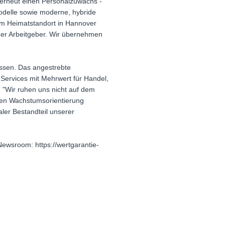
 erneut einen Personalzuwachs -
tmodelle sowie moderne, hybride
 Am Heimatstandort in Hannover
cher Arbeitgeber. Wir übernehmen
assen. Das angestrebte
 Services mit Mehrwert für Handel,
 "Wir ruhen uns nicht auf dem
aren Wachstumsorientierung
raler Bestandteil unserer
ewsroom: https://wertgarantie-