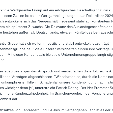
ickt die Wertgarantie Group auf ein erfolgreiches Geschäftsjahr zurück
it diesen Zahlen ist es der Wertgarantie gelungen, das Rekordjahr 202
ch entwickelte sich das Neugeschäft insgesamt stabil auf konstantem 
em ein spürbarer Zuwachs. Die Relevanz des Auslandsgeschäftes de
räge bestehen außerhalb Deutschlands, etwa ein Fünftel des Beitragsvol
ie Group hat sich weiterhin positiv und stabil entwickelt, dazu trägt 
hmensgruppe bei. "Viele unserer Versicherten führen ihre Verträge üb
en. Mit dieser Kundenbasis bleibt die Unternehmensgruppe langfristig s
ing.
s 2025 bestätigen den Anspruch und verdeutlichen die erfolgreiche Ar
llionen Verträgen abgeschlossen. "Wir schaffen es, durch die Kombina
, unkomplizierter Hilfe im Schadenfall unsere Kundenbindung nachhalti
es wichtiger denn je", unterstreicht Patrick Döring. Der Net Promoter
lich hohe Kundenzufriedenheit. Im Branchenvergleich der Versicherungsw
zenwert dar.
 Absatzes von Fahrrädern und E-Bikes im vergangenen Jahr ist es der 