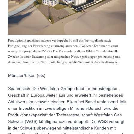
Produktionskapazitäten nahezu verdoppelt: So soll das Werksgelände nach
Fertigstellung der Erweiterung zukünftig aussehen. / Weiterer Text über ots und
www.presseportal.de/nr/75577 / Die Verwendung dieses Bildes für redaktionelle
Zwecke ist unter Beachtung aller mitgeteilten Nutzungsbedingungen zulässig und
dann auch honorarfrei. Veröffentlichung ausschließlich mit Bildrechte-Hinweis.
Münster/EIken (ots) -
Spatenstich: Die Westfalen-Gruppe baut ihr Industriegase-
Geschäft in Europa weiter aus und erweitert ihr bestehendes
Abfüllwerk im schweizerischen Eiken bei Basel umfassend. Mit
einer Investition im zweistelligen Millionen-Bereich wird die
Produktionskapazität der Tochtergesellschaft Westfalen Gas
Schweiz (WGS) künftig nahezu verdoppelt. Die WGS versorgt
in der Schweiz überwiegend mittelständische Kunden mit