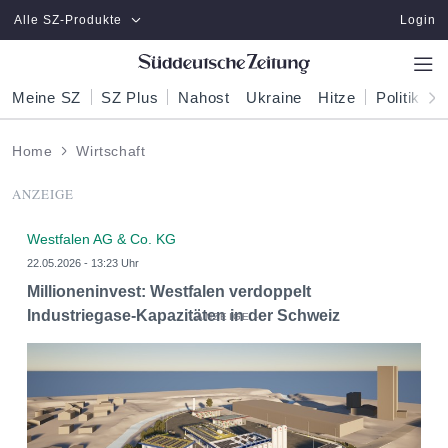
Zum Hauptinhalt springen
Alle SZ-Produkte
Login
Meine SZ
SZ Plus
Nahost
Ukraine
Hitze
Politik
W
Home
Wirtschaft
ANZEIGE
Westfalen AG & Co. KG
22.05.2026 - 13:23 Uhr
Millioneninvest: Westfalen verdoppelt
Industriegase-Kapazitäten in der Schweiz