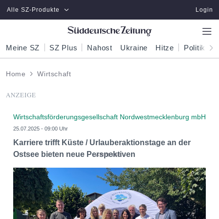
Zum Hauptinhalt springen
Alle SZ-Produkte
Login
Meine SZ
SZ Plus
Nahost
Ukraine
Hitze
Politik
W
Home
Wirtschaft
ANZEIGE
Wirtschaftsförderungsgesellschaft Nordwestmecklenburg mbH
25.07.2025 - 09:00 Uhr
Karriere trifft Küste / Urlauberaktionstage an der
Ostsee bieten neue Perspektiven