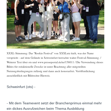
XXXL-Stimmung: Das "Rookie Festival" von XXXLutz hielt, was der Name
verspricht - auf dem Gelände in Schweinfurt herrschte wahre Festival-Stimmung. /
Weiterer Text über ots und www.presseportal.de/nr/158011 / Die Verwendung dieses
Bildes für redaktionelle Zwecke ist unter Beachtung aller mitgeteilten
Nutzungsbedingungen zulässig und dann auch honorarfrei. Veröffentlichung
ausschließlich mit Bildrechte-Hinweis.
Schweinfurt (ots) -
- Mit dem Teamevent setzt der Branchenprimus einmal mehr
ein dickes Ausrufzeichen beim Thema Ausbildung