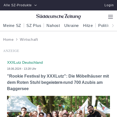
Zum Hauptinhalt springen
Alle SZ-Produkte
Login
Meine SZ
SZ Plus
Nahost
Ukraine
Hitze
Politik
W
Home
Wirtschaft
ANZEIGE
XXXLutz Deutschland
18.06.2024 - 13:28 Uhr
"Rookie Festival by XXXLutz": Die Möbelhäuser mit
dem Roten Stuhl begeistern rund 700 Azubis am
Baggersee