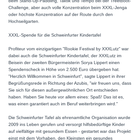
beim Stand-Up-Paddling, Taktik und Tempo bei der Treetboot-
Challenge, aber auch volle Konzentration beim XXXL-Jenga
oder höchste Konzentration auf der Route durch den
Hochseilgarten.
XXXL-Spende für die Schweinfurter Kindertafel
Profiteur vom einzigartigen "Rookie Festival by XXXLutz" war
dabei auch die Schweinfurter Kindertafel, der XXXLutz im
Beisein der zweiten Bürgermeisterin Sorya Lippert einen
Spendenscheck in Höhe von 2.500 Euro übergeben hat.
"Herzlich Willkommen in Schweinfurt", sagte Lippert in ihrer
Begrüßungsrede in Richtung der Azubis, "wir freuen uns, dass
Sie sich für diesen außergewöhnlichen Ort entschieden
haben. Haben Sie heute vor allem eines: Spaß! Das ist es,
was einen garantiert auch im Beruf weiterbringen wird."
Die Schweinfurter Tafel als ehrenamtliche Organisation wurde
2009 ins Leben gerufen und versorgt hilfsbedürftige Kinder
auf vielfältige mit gesundem Essen - gestartet war das Projekt
einst mit dem Vorhaben, den Kleinsten ein gesundes