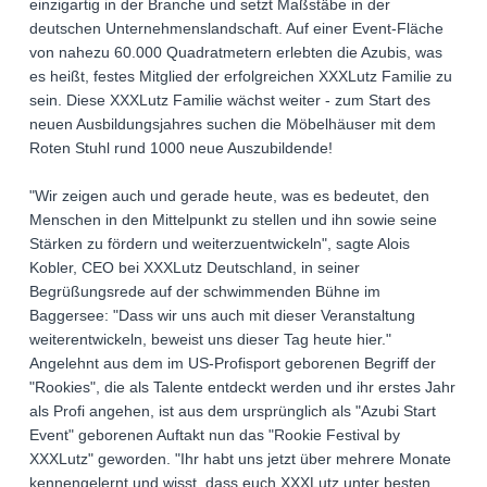
einzigartig in der Branche und setzt Maßstäbe in der
deutschen Unternehmenslandschaft. Auf einer Event-Fläche
von nahezu 60.000 Quadratmetern erlebten die Azubis, was
es heißt, festes Mitglied der erfolgreichen XXXLutz Familie zu
sein. Diese XXXLutz Familie wächst weiter - zum Start des
neuen Ausbildungsjahres suchen die Möbelhäuser mit dem
Roten Stuhl rund 1000 neue Auszubildende!
"Wir zeigen auch und gerade heute, was es bedeutet, den
Menschen in den Mittelpunkt zu stellen und ihn sowie seine
Stärken zu fördern und weiterzuentwickeln", sagte Alois
Kobler, CEO bei XXXLutz Deutschland, in seiner
Begrüßungsrede auf der schwimmenden Bühne im
Baggersee: "Dass wir uns auch mit dieser Veranstaltung
weiterentwickeln, beweist uns dieser Tag heute hier."
Angelehnt aus dem im US-Profisport geborenen Begriff der
"Rookies", die als Talente entdeckt werden und ihr erstes Jahr
als Profi angehen, ist aus dem ursprünglich als "Azubi Start
Event" geborenen Auftakt nun das "Rookie Festival by
XXXLutz" geworden. "Ihr habt uns jetzt über mehrere Monate
kennengelernt und wisst, dass euch XXXLutz unter besten