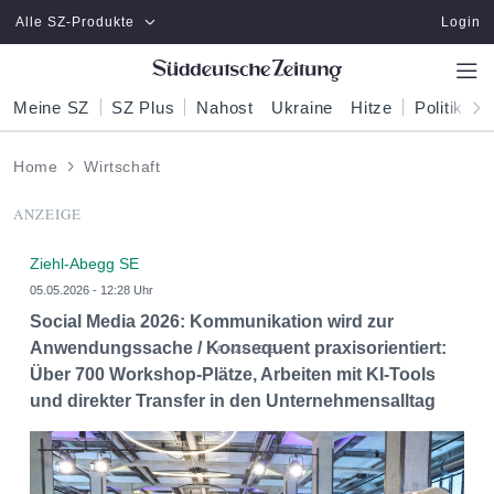
Zum Hauptinhalt springen
Alle SZ-Produkte
Login
Meine SZ
SZ Plus
Nahost
Ukraine
Hitze
Politik
W
Home
Wirtschaft
ANZEIGE
Ziehl-Abegg SE
05.05.2026 - 12:28 Uhr
Social Media 2026: Kommunikation wird zur
Anwendungssache / Konsequent praxisorientiert:
Über 700 Workshop-Plätze, Arbeiten mit KI-Tools
und direkter Transfer in den Unternehmensalltag